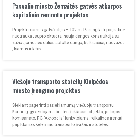
Pasvalio miesto Žemaitės gatvės atkarpos
kapitalinio remonto projektas
Projektuojamos gatvės ilgis – 102 m. Parengta topografinė
nuotrauka , suprojektuota: nauja dangos konstrukcija su
važiuojamosios dalies asfalto danga, kelkraščiai, nuovažos
į kiemus ir kitas
Viešojo transporto stotelių Klaipėdos
mieste įrengimo projektas
Siekiant pagerinti pasiekiamumą viešuoju transportu
Kauno g. gyventojams bei ten įsikūrusių objektų, policijos
komisariato, PC “Akropolis” lankytojams, reikalinga įrengti
papildomas keleivinio transporto įvažas ir stoteles.